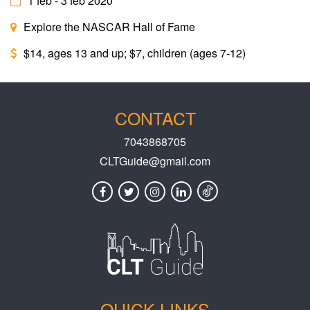
1 feb - 3 feb 2020
Explore the NASCAR Hall of Fame
$14, ages 13 and up; $7, children (ages 7-12)
CONTACT
7043868705
CLTGuide@gmail.com
QUICK LINKS